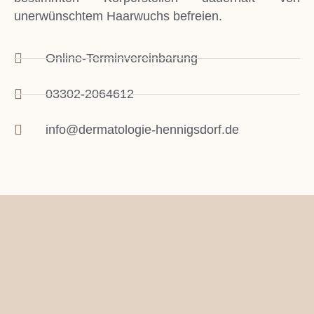
unerwünschtem Haarwuchs befreien.
Online-Terminvereinbarung
03302-2064612
info@dermatologie-hennigsdorf.de